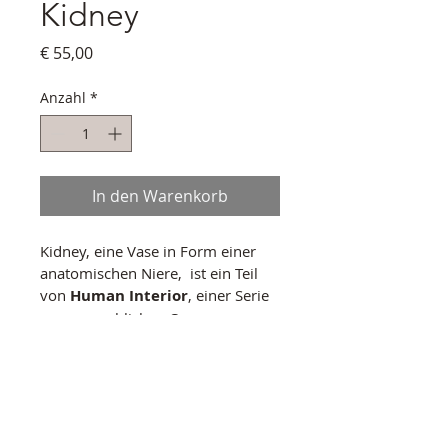
Kidney
Preis
€ 55,00
Anzahl
*
In den Warenkorb
Kidney, eine Vase in Form einer 
anatomischen Niere,  ist ein Teil 
von 
Human Interior
, einer Serie 
von menschlichen Organen. 
PRODUKTINFO
Material: Porzellan, Perlmuttlüster
VERSANDINFO
Größe: 11,5 x 4,5 x 8 cm