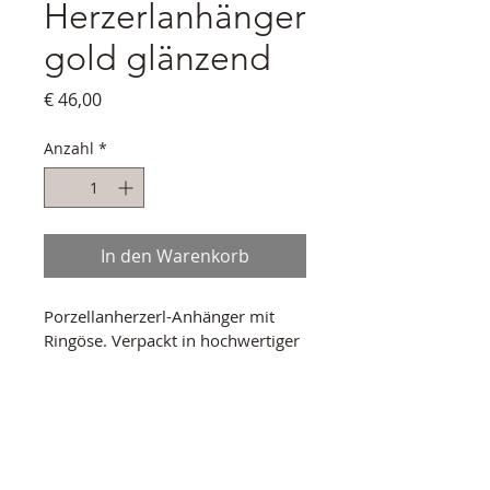
Herzerlanhänger
gold glänzend
Preis
€ 46,00
Anzahl
*
In den Warenkorb
Porzellanherzerl-Anhänger mit 
Ringöse. Verpackt in hochwertiger 
Schmuckschatulle.
PRODUKTINFO
Material: Porzellan glasiert, 