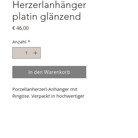
Herzerlanhänger
platin glänzend
Preis
€ 46,00
Anzahl
*
In den Warenkorb
Porzellanherzerl-Anhänger mit 
Ringöse. Verpackt in hochwertiger 
Schmuckschatulle.
PRODUKTINFO
Material: Porzellan glasiert, 