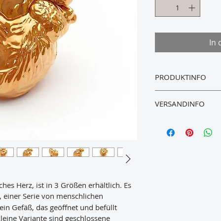
In
PRODUKTINFO
Material: Porzellan 
VERSANDINFO
Groß: 13 x 14 x 14 
Mittel: 7,5 x 9 x 9 c
Die Ware wird nach
Klein: 6,5 x 7 x 6,5 
Rechnungsbetrages 
Leichte Farbabweic
versendet. Die Zah
produktionsbedingt 
möglich. Genauere D
Spülmaschine reini
es Herz, ist in 3 Größen erhältlich. Es 
, einer Serie von menschlichen 
ein Gefäß, das geöffnet und befüllt 
leine Variante sind geschlossene 