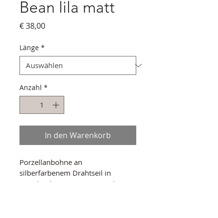
Bean lila matt
Preis
€ 38,00
Länge
*
Anzahl
*
In den Warenkorb
Porzellanbohne an 
silberfarbenem Drahtseil in 
verschieden Längen. Verpackt in 
hochwertiger Schmuckschatulle.