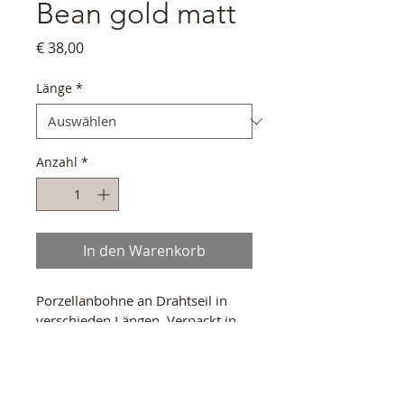
Bean gold matt
Preis
€ 38,00
Länge
*
Anzahl
*
In den Warenkorb
Porzellanbohne an Drahtseil in 
verschieden Längen. Verpackt in 
hochwertiger Schmuckschatulle.
PRODUKTINFO