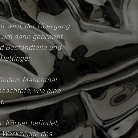
lt wird, der Übergang
, um dann gebrannt
nd Bestandteile und
attinger.
 finden. Manchmal
eachtete, wie eine
t.
m Körper befindet,
e, Werkzeuge des