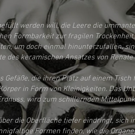
gefüllt werden will, die Leere die ummante
hen Formbarkeit zur fragilen Trockenheit
sten, um doch einmal hinunterzufallen, si
e des keramischen Ansatzes von Renate H
 Gefäße, die ihren Platz auf einem Tisch
Körper in Form von Kleinigkeiten. Das Unb
rdnuss, wird zum schillernden Mittelpunk
r die Oberfläche tiefer eindringt, sich i
nnigfaltige Formen finden, wie die Organ