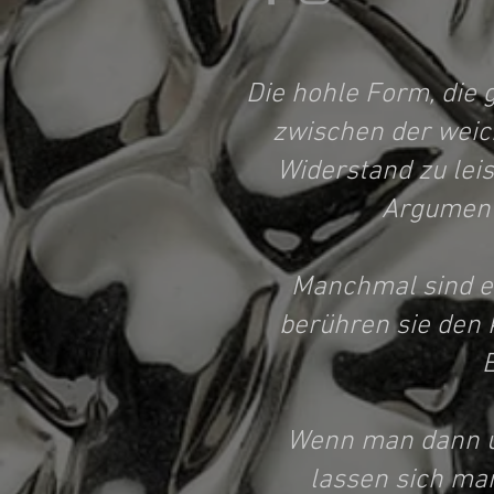
Die hohle Form, die 
zwischen der weic
Widerstand zu lei
Argument
Manchmal sind es
berühren sie den 
E
Wenn man dann übe
lassen sich ma