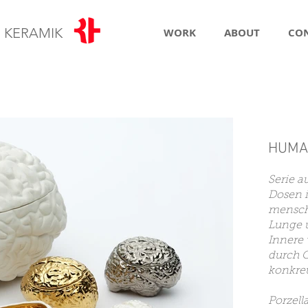
R
KERAMIK
WORK
ABOUT
CO
HUMA
Serie a
Dosen i
mensch
Lunge u
Innere
durch 
konkre
Porzell