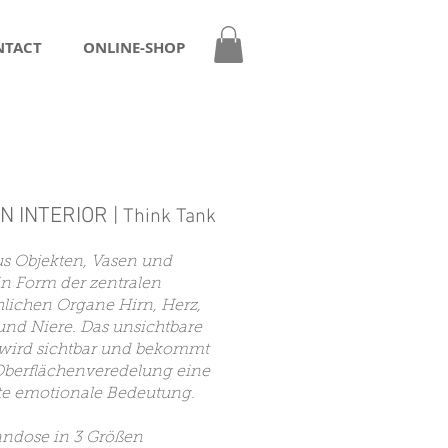
NTACT
ONLINE-SHOP
N INTERIOR
|
Think Tank
us Objekten, Vasen und
n Form der zentralen
lichen Organe Hirn, Herz,
nd Niere. Das unsichtbare
 wird sichtbar und bekommt
Oberflächenveredelung eine
te emotionale Bedeutung.
andose in 3 Größen