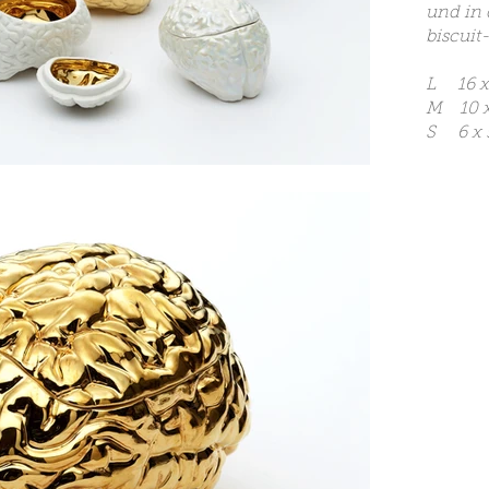
und in 
biscuit
L 16 x 
M 10 x 
S 6 x 