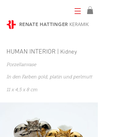
RENATE HATTINGER
KERAMIK
HUMAN INTERIOR
|
Kidney
Porzellanvase
In den Farben gold, platin und perlmutt
11 x 4,5 x 8 cm